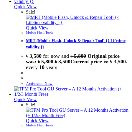
Quick View
Sale!
Quick View
Mobile Flash Tools
MRT (Mobile Flash, Unlock & Repair Tool) {{ Lifetime
validity }}
৳
3,580
for now and
৳
5,800
Original price
was: ৳ 5,800.
৳
3,500
Current price is: ৳ 3,500.
every
10
years
Activision Now
Quick View
Sale!
Quick View
Mobile Flash Tools