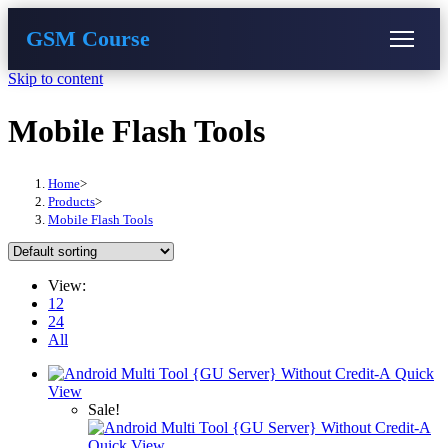
GSM Course
Skip to content
COURSE
GU SERVER
STUDENT REGISTRATION
Mobile Flash Tools
Instructor Registration
Home
>
Products
>
Mobile Flash Tools
View:
12
24
All
Quick
View
Sale!
Quick View