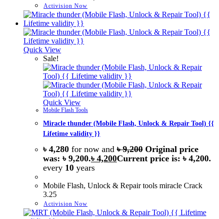
Activision Now
Quick View
Sale!
Quick View
Mobile Flash Tools
Miracle thunder (Mobile Flash, Unlock & Repair Tool) {{
Lifetime validity }}
৳
4,280
for now and
৳
9,200
Original price
was: ৳ 9,200.
৳
4,200
Current price is: ৳ 4,200.
every
10
years
Mobile Flash, Unlock & Repair tools miracle Crack
3.25
Activision Now