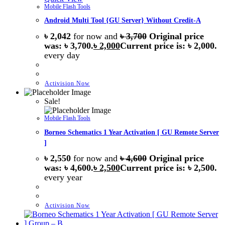
Mobile Flash Tools
Android Multi Tool {GU Server} Without Credit-A
৳
2,042
for now and
৳
3,700
Original price
was: ৳ 3,700.
৳
2,000
Current price is: ৳ 2,000.
every
day
Activision Now
Sale!
Mobile Flash Tools
Borneo Schematics 1 Year Activation [ GU Remote Server
]
৳
2,550
for now and
৳
4,600
Original price
was: ৳ 4,600.
৳
2,500
Current price is: ৳ 2,500.
every
year
Activision Now