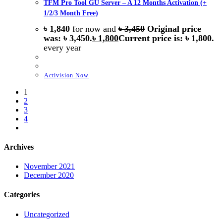
TFM Pro Tool GU Server – A 12 Months Activation (+
1/2/3 Month Free)
৳
1,840
for now and
৳
3,450
Original price
was: ৳ 3,450.
৳
1,800
Current price is: ৳ 1,800.
every
year
Activision Now
1
2
3
4
Archives
November 2021
December 2020
Categories
Uncategorized