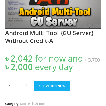
Android Multi Tool {GU Server}
Without Credit-A
৳
2,042
for now and
৳
3,700
৳
2,000
every
day
Original
Current
price
price
was:
is:
৳ 3,700.
৳ 2,000.
Android
-
+
ACTIVISION NOW
Multi
Tool
{GU
Category:
Mobile Flash Tools