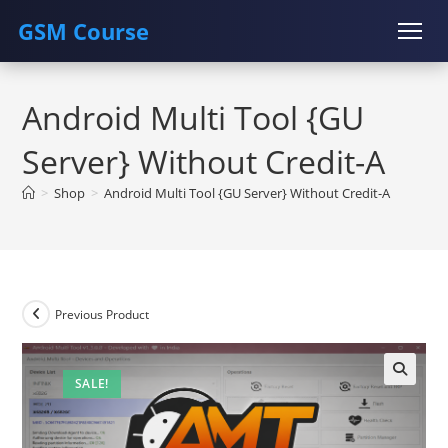
GSM Course
Skip
COURSE
GU SERVER
STUDENT REGISTRATION
to
Android Multi Tool {GU
content
Instructor Registration
Server} Without Credit-A
>
Shop
>
Android Multi Tool {GU Server} Without Credit-A
Previous Product
SALE!