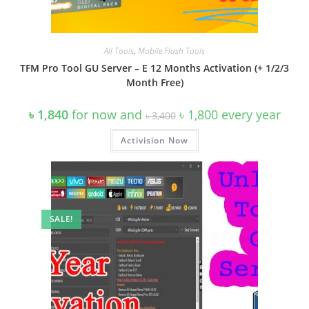
All Tools
,
Mobile Flash Tools
TFM Pro Tool GU Server – E 12 Months Activation (+ 1/2/3
Month Free)
Original
Current
৳
1,840
for now and
৳
1,800
every
year
৳
3,400
price
price
was:
is:
Activision Now
৳ 3,400.
৳ 1,800.
SALE!