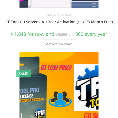
Mobile Flash Tools
CF Tool GU Server – A 1 Year Activation (+ 1/2/3 Month Free)
Original
Current
৳
1,840
for now and
৳
1,800
every
year
৳
3,000
price
price
was:
is:
Activision Now
৳ 3,000.
৳ 1,800.
SALE!