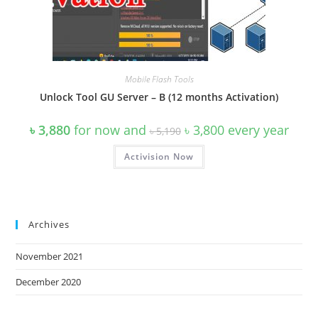
Mobile Flash Tools
Unlock Tool GU Server – B (12 months Activation)
Original
Current
৳
3,880
for now and
৳
3,800
every
year
৳
5,190
price
price
was:
is:
Activision Now
৳ 5,190.
৳ 3,800.
Archives
November 2021
December 2020