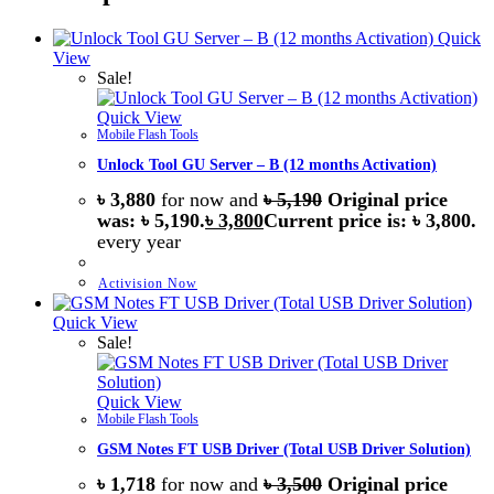
Quick
View
Sale!
Quick View
Mobile Flash Tools
Unlock Tool GU Server – B (12 months Activation)
৳
3,880
for now and
৳
5,190
Original price
was: ৳ 5,190.
৳
3,800
Current price is: ৳ 3,800.
every
year
Activision Now
Quick View
Sale!
Quick View
Mobile Flash Tools
GSM Notes FT USB Driver (Total USB Driver Solution)
৳
1,718
for now and
৳
3,500
Original price