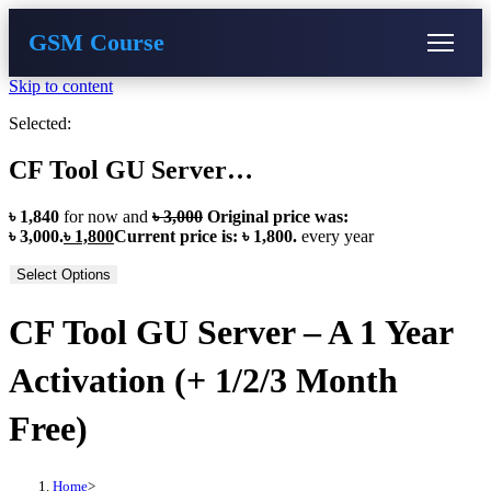
GSM Course
Skip to content
COURSE
GU SERVER
STUDENT REGISTRATION
Selected:
Instructor Registration
CF Tool GU Server…
৳
1,840
for now and
৳
3,000
Original price was:
৳ 3,000.
৳
1,800
Current price is: ৳ 1,800.
every
year
Select Options
CF Tool GU Server – A 1 Year
Activation (+ 1/2/3 Month
Free)
Home
>