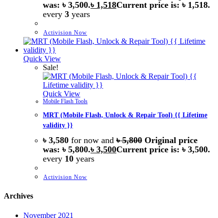
was: ৳ 3,500.
৳
1,518
Current price is: ৳ 1,518.
every
3
years
Activision Now
Quick View
Sale!
Quick View
Mobile Flash Tools
MRT (Mobile Flash, Unlock & Repair Tool) {{ Lifetime
validity }}
৳
3,580
for now and
৳
5,800
Original price
was: ৳ 5,800.
৳
3,500
Current price is: ৳ 3,500.
every
10
years
Activision Now
Archives
November 2021