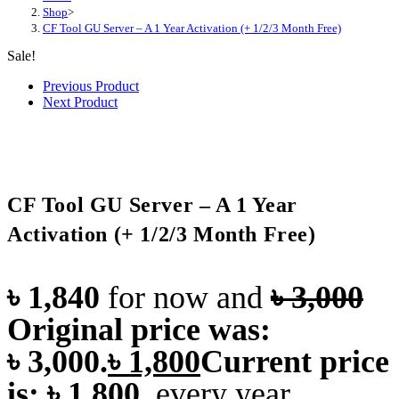
Shop
>
CF Tool GU Server – A 1 Year Activation (+ 1/2/3 Month Free)
Sale!
Previous Product
Next Product
CF Tool GU Server – A 1 Year
Activation (+ 1/2/3 Month Free)
৳
1,840
for now and
৳
3,000
Original price was:
৳ 3,000.
৳
1,800
Current price
is: ৳ 1,800.
every
year