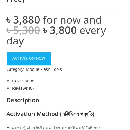
৳
3,880
for now and
৳
5,300
৳
3,800
every
Original
Current
price
price
was:
is:
day
৳ 5,300.
৳ 3,800.
Unlock
ACTIVISION NOW
Tool
Category:
Mobile Flash Tools
GU
Server
Description
-
Reviews (0)
P
(12
Description
Months
Activation Method (এক্টিভিশন পদ্ধতি)
Activation
+
1/2/3
এর পর স্টুডেন্ট রেজিস্ট্রেশন এ ক্লিক করে একটি একাউন্ট তৈরি করুন।