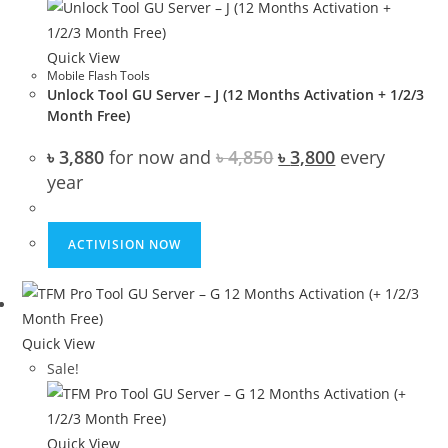
Quick View
Mobile Flash Tools
Unlock Tool GU Server – J (12 Months Activation + 1/2/3
Month Free)
Original
Current
৳
3,880
for now and
৳
4,850
৳
3,800
every
price
price
year
was:
is:
৳ 4,850.
৳ 3,800.
ACTIVISION NOW
Quick View
Sale!
Quick View