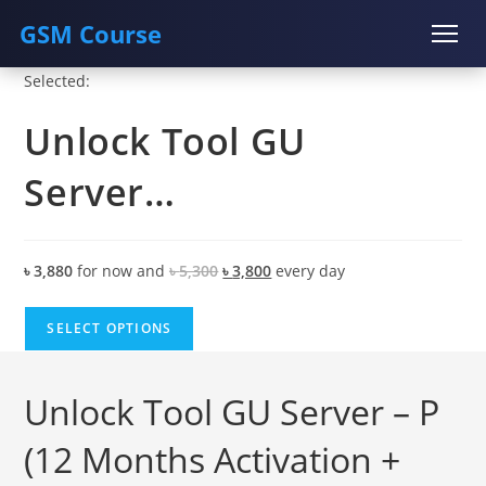
GSM Course
Skip
Selected:
COURSE
GU SERVER
STUDENT REGISTRATION
to
Unlock Tool GU
content
Instructor Registration
Server…
Original
Current
৳
3,880
for now and
৳
5,300
৳
3,800
every
day
price
price
was:
is:
SELECT OPTIONS
৳ 5,300.
৳ 3,800.
Unlock Tool GU Server – P
(12 Months Activation +