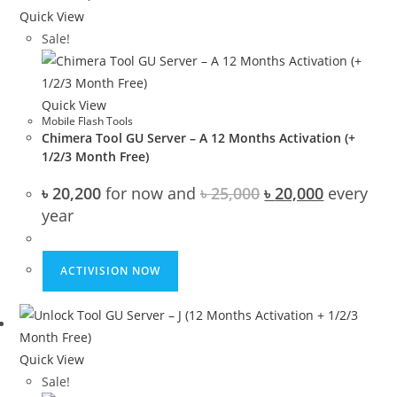
Quick View
Sale!
Quick View
Mobile Flash Tools
Chimera Tool GU Server – A 12 Months Activation (+
1/2/3 Month Free)
Original
Current
৳
20,200
for now and
৳
25,000
৳
20,000
every
price
price
year
was:
is:
৳ 25,000.
৳ 20,000.
ACTIVISION NOW
Quick View
Sale!