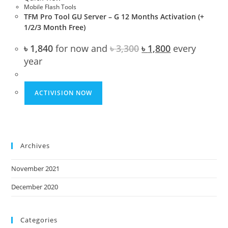
Mobile Flash Tools
TFM Pro Tool GU Server – G 12 Months Activation (+
1/2/3 Month Free)
Original
Current
৳
1,840
for now and
৳
3,300
৳
1,800
every
price
price
year
was:
is:
৳ 3,300.
৳ 1,800.
ACTIVISION NOW
Archives
November 2021
December 2020
Categories