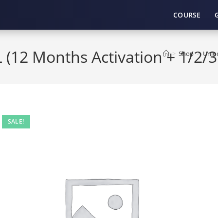
COURSE
L (12 Months Activation + 1/2/
>
Shop
>
Unloc
SALE!