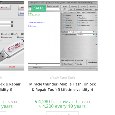
SALE!
ls
Mobile Flash Tools
ock & Repair
Miracle thunder (Mobile Flash, Unlock
idity }}
& Repair Tool) {{ Lifetime validity }}
Original
Original
and
৳
4,280
for now and
৳
5,800
৳
9,200
price
price
Current
years
৳
4,200
every
10
years
was:
was:
price
৳ 5,800.
৳ 9,200.
is: