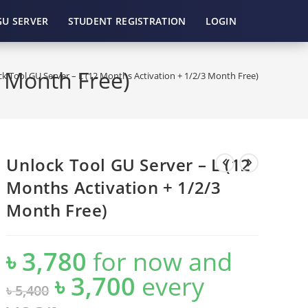
GU SERVER
STUDENT REGISTRATION
LOGIN
3 Month Free)
k Tool GU Server – L (12 Months Activation + 1/2/3 Month Free)
Unlock Tool GU Server – L (12
Months Activation + 1/2/3
Month Free)
৳
3,780
for now and
৳
3,700
every
Original
Current
৳
5,400
price
price
was:
is:
৳ 5,400.
৳ 3,700.