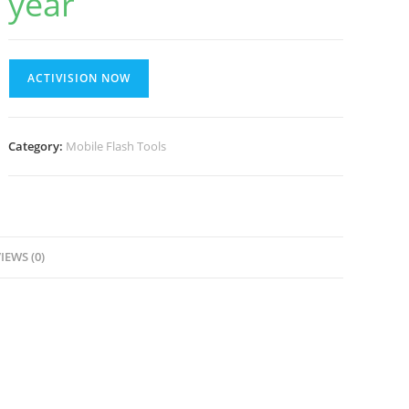
year
Unlock
ACTIVISION NOW
Tool
GU
Server
Category:
Mobile Flash Tools
-
L
(12
Months
Activation
IEWS (0)
+
1/2/3
Month
Free)
quantity