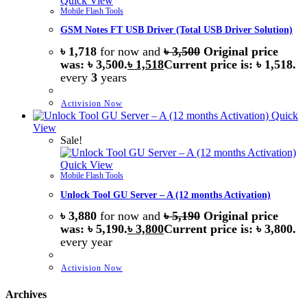
Quick View
Mobile Flash Tools
GSM Notes FT USB Driver (Total USB Driver Solution)
৳
1,718
for now and
৳
3,500
Original price
was: ৳ 3,500.
৳
1,518
Current price is: ৳ 1,518.
every
3
years
Activision Now
Quick
View
Sale!
Quick View
Mobile Flash Tools
Unlock Tool GU Server – A (12 months Activation)
৳
3,880
for now and
৳
5,190
Original price
was: ৳ 5,190.
৳
3,800
Current price is: ৳ 3,800.
every
year
Activision Now
Archives