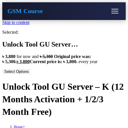
GSM Course
Skip to content
COURSE
GU SERVER
STUDENT REGISTRATION
Selected:
Instructor Registration
Unlock Tool GU Server…
৳
3,880
for now and
৳
5,300
Original price was:
৳ 5,300.
৳
3,800
Current price is: ৳ 3,800.
every
year
Select Options
Unlock Tool GU Server – K (12
Months Activation + 1/2/3
Month Free)
Home
>