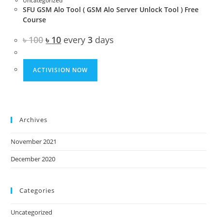
Uncategorized
SFU GSM Alo Tool ( GSM Alo Server Unlock Tool ) Free
Course
Original
Current
৳
100
৳
10
every
3
days
price
price
was:
is:
৳ 100.
৳ 10.
ACTIVISION NOW
Archives
November 2021
December 2020
Categories
Uncategorized