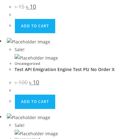
Original
Current
৳
15
৳
10
price
price
was:
is:
৳ 15.
৳ 10.
ADD TO CART
Sale!
Uncategorized
Test API Emigration Engine Test Plz No Order it
Original
Current
৳
100
৳
10
price
price
was:
is:
৳ 100.
৳ 10.
ADD TO CART
Sale!