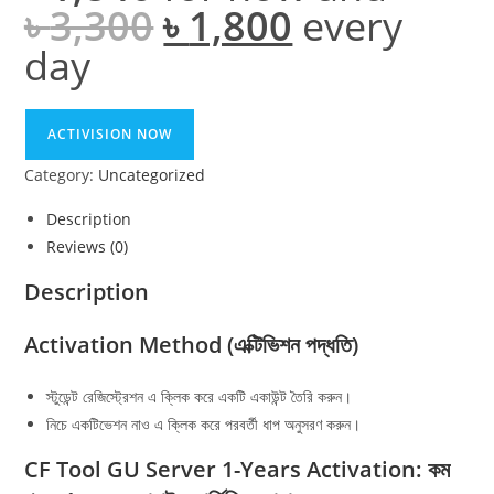
৳
3,300
৳
1,800
every
Original
Current
price
price
was:
is:
day
৳ 3,300.
৳ 1,800.
CF
ACTIVISION NOW
Tool
Category:
Uncategorized
GU
Server
Description
-
Reviews (0)
C
1
Description
Year
Activation Method (এক্টিভিশন পদ্ধতি)
Activation
(+
1/2/3
স্টুডেন্ট রেজিস্ট্রেশন এ ক্লিক করে একটি একাউন্ট তৈরি করুন।
Month
নিচে একটিভেশন নাও এ ক্লিক করে পরবর্তী ধাপ অনুসরণ করুন।
Free)
CF Tool GU Server 1-Years Activation: কম
quantity