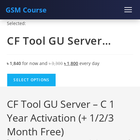
GSM Course
Skip
Selected:
COURSE
GU SERVER
STUDENT REGISTRATION
to
CF Tool GU Server…
content
Instructor Registration
Original
Current
৳
1,840
for now and
৳
3,300
৳
1,800
every
day
price
price
was:
is:
SELECT OPTIONS
৳ 3,300.
৳ 1,800.
CF Tool GU Server – C 1
Year Activation (+ 1/2/3
Month Free)