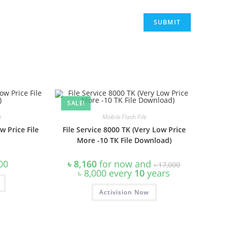
SALE!
e
Mobile Flash File
w Price File
File Service 8000 TK (Very Low Price
More -10 TK File Download)
al
Current
Original
00
৳
8,160
for now and
৳
17,000
price
price
Current
৳
8,000
every
10
years
is:
was:
price
00.
৳ 5,000.
৳ 17,000.
is:
Activision Now
৳ 8,000.