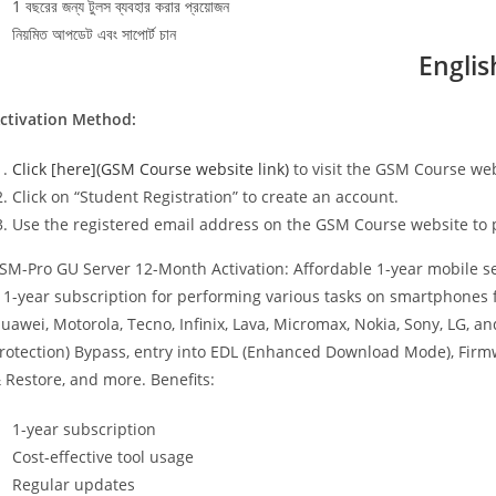
1 বছরের জন্য টুলস ব্যবহার করার প্রয়োজন
নিয়মিত আপডেট এবং সাপোর্ট চান
Englis
ctivation Method:
Click [here](GSM Course website link)
to visit the GSM Course web
Click on “Student Registration” to create an account.
Use the registered email address on the GSM Course website to 
SM-Pro GU Server 12-Month Activation: Affordable 1-year mobile ser
 1-year subscription for performing various tasks on smartphones 
uawei, Motorola, Tecno, Infinix, Lava, Micromax, Nokia, Sony, LG, 
rotection) Bypass, entry into EDL (Enhanced Download Mode), Firmw
 Restore, and more. Benefits:
1-year subscription
Cost-effective tool usage
Regular updates