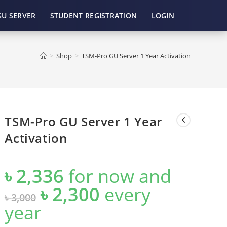
GU SERVER
STUDENT REGISTRATION
LOGIN
>
Shop
>
TSM-Pro GU Server 1 Year Activation
TSM-Pro GU Server 1 Year
Activation
৳
2,336
for now and
৳
2,300
every
Original
Current
৳
3,000
price
price
was:
is:
year
৳ 3,000.
৳ 2,300.