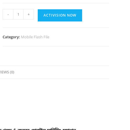
TSM-
-
+
ACTIVISION NOW
Pro
GU
Server
Category:
Mobile Flash File
1
Year
Activation
quantity
IEWS (0)