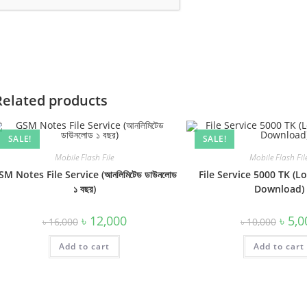
Related products
SALE!
SALE!
Mobile Flash File
Mobile Flash Fil
SM Notes File Service (আনলিমিটেড ডাউনলোড
File Service 5000 TK (Lo
১ বছর)
Download)
Original
Current
Origin
৳
12,000
৳
5,0
৳
16,000
৳
10,000
price
price
price
was:
is:
was:
Add to cart
৳ 16,000.
৳ 12,000.
Add to cart
৳ 10,0