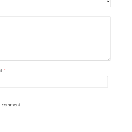
il
*
 I comment.