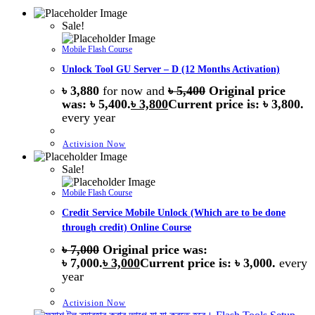
Sale!
Mobile Flash Course
Unlock Tool GU Server – D (12 Months Activation)
৳
3,880
for now and
৳
5,400
Original price
was: ৳ 5,400.
৳
3,800
Current price is: ৳ 3,800.
every
year
Activision Now
Sale!
Mobile Flash Course
Credit Service Mobile Unlock (Which are to be done
through credit) Online Course
৳
7,000
Original price was:
৳ 7,000.
৳
3,000
Current price is: ৳ 3,000.
every
year
Activision Now