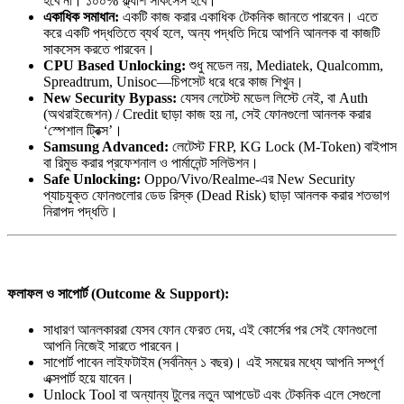
হবে না। ১০০% ফ্ল্যাশ সাকসেস হবে।
একাধিক সমাধান:
একটি কাজ করার একাধিক টেকনিক জানতে পারবেন। এতে
করে একটি পদ্ধতিতে ব্যর্থ হলে, অন্য পদ্ধতি দিয়ে আপনি আনলক বা কাজটি
সাকসেস করতে পারবেন।
CPU Based Unlocking:
শুধু মডেল নয়, Mediatek, Qualcomm,
Spreadtrum, Unisoc—চিপসেট ধরে ধরে কাজ শিখুন।
New Security Bypass:
যেসব লেটেস্ট মডেল লিস্টে নেই, বা Auth
(অথরাইজেশন) / Credit ছাড়া কাজ হয় না, সেই ফোনগুলো আনলক করার
‘স্পেশাল ট্রিক্স’।
Samsung Advanced:
লেটেস্ট FRP, KG Lock (M-Token) বাইপাস
বা রিমুভ করার প্রফেশনাল ও পার্মানেন্ট সলিউশন।
Safe Unlocking:
Oppo/Vivo/Realme-এর New Security
প্যাচযুক্ত ফোনগুলোর ডেড রিস্ক (Dead Risk) ছাড়া আনলক করার শতভাগ
নিরাপদ পদ্ধতি।
ফলাফল ও সাপোর্ট (Outcome & Support):
সাধারণ আনলকাররা যেসব ফোন ফেরত দেয়, এই কোর্সের পর সেই ফোনগুলো
আপনি নিজেই সারতে পারবেন।
সাপোর্ট পাবেন লাইফটাইম (সর্বনিম্ন ১ বছর)। এই সময়ের মধ্যে আপনি সম্পূর্ণ
এক্সপার্ট হয়ে যাবেন।
Unlock Tool বা অন্যান্য টুলের নতুন আপডেট এবং টেকনিক এলে সেগুলো