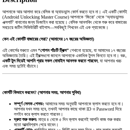
আপনাকে আর আলাদা করে বেসিক বা অ্যাডভান্স কোর্স করতে হবে না। এই একটি কোর্সই
(Android Unlocking Master Course) আপনাকে ‘জিরো’ থেকে ‘অ্যাডভান্সড
এক্সপার্ট’ বানানোর জন্য ডিজাইন করা হয়েছে। বেসিক আনলকিং থেকে শুরু করে বাজারের
সবচেয়ে জটিল সিকিউরিটি বাইপাস—সবকিছুই শিখবেন এই এক প্যাকেজে।
কেন এই কোর্সটি বাজারের সেরা? (আমাদের ১৭ বছরের অভিজ্ঞতা)
এই কোর্সের শুরুতে এমন
“গোপন পাঁচটি ট্রিক্স”
শেখানো হয়েছে, যা আমাদের ১৭ বছরের
অভিজ্ঞতায় তৈরি। এই ট্রিক্সগুলো জানলে আপনাকে একাধিক টুলস কিনতে হবে না। বরং,
একটি টুল দিয়েই আপনি প্রায় সকল মোবাইল আনলক করতে পারবেন
, যা আপনার খরচ
এবং সময় দুটোই বাঁচাবে।
কোর্সটি কিভাবে করবেন? (আপনার সময়, আপনার সুবিধা)
সম্পূর্ণ সেলফ-পেসড:
আমাদের সময় অনুযায়ী আপনাকে ক্লাস করতে হবে না।
আপনার যখন সময় হবে, তখনই আপনার কাছে থাকা ID ও Password দিয়ে
লগইন করে ক্লাস করতে পারবেন।
দ্রুত শুরু করুন:
মাত্র ৪ থেকে ৫ দিন ক্লাস করলেই আপনি কাজ শুরু করার
মতো আত্মবিশ্বাস পেয়ে যাবেন।
এক্সপার্ট হোন:
প্রতিদিন মাত্র ২০ মিনিট করে সময় দিয়ে ১ মাস ক্লাস করলেই