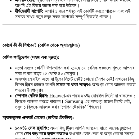
আপনি এই বিষয়ে ভালো দক্ষ হয়ে উঠবেন।
দীর্ঘমেয়াদী সাপোর্ট:
আপনি ১ বছর পর্যন্ত এই কোর্সটি করতে পারবেন এবং এই
সময়ের মধ্যে নতুন নতুন সকল আপডেট সম্পূর্ণ ফ্রিতেই পাবেন।
কোর্সে কী কী শিখবেন? (বেসিক থেকে অ্যাডভান্সড)
বেসিক ফাউন্ডেশন (সহজ এবং দ্রুত):
এতো সহজে কোর্সটি উপস্থাপন করা হয়েছে যে, বেসিক লকগুলো খুলতে আপনার
সময় লাগবে মাত্র ১৫ থেকে ৪০ সেকেন্ড।
অসংখ্য মোবাইল আছে যা টুলের লিস্টে নেই? কোনো টেনশন নেই! এখানের কিছু
বিশেষ ট্রিক্স জানলে আপনি
মডেল না থাকা সত্ত্বেও
অসংখ্য ফোন আনলক করতে
পারবেন ইনশাল্লাহ।
স্পেশাল বেসিক ট্রিক্স:
Huawei-এর প্রায় ৯৯% মোবাইল লিস্টে না থাকলেও ১
ক্লিকে আনলক করতে পারবেন। Samsung-এর অসংখ্য মডেল লিস্টে নেই,
তবুও ১ ক্লিকে আনলক করার ‘গোপন টেকনিক’ শিখবেন।
অ্যাডভান্সড এক্সপার্ট লেভেল (মাস্টার টেকনিক):
১০০% সেফ ফ্ল্যাশিং:
এমন কিছু ট্রিক্স আপনি জানবেন, যাতে অনেক ব্র্যান্ডের
ফোন
চোখ বন্ধ করে ফ্ল্যাশ করলেও
কখনোই ফোন ডেড বা অন্য কোনো সমস্যা