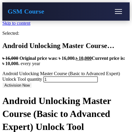
GSM Course
Skip to content
COURSE
GU SERVER
STUDENT REGISTRATION
Selected:
Instructor Registration
Android Unlocking Master Course…
৳
16,000
Original price was: ৳ 16,000.
৳
10,000
Current price is:
৳ 10,000.
every
year
Android Unlocking Master Course (Basic to Advanced Expert)
Unlock Tool quantity
Activision Now
Android Unlocking Master
Course (Basic to Advanced
Expert) Unlock Tool