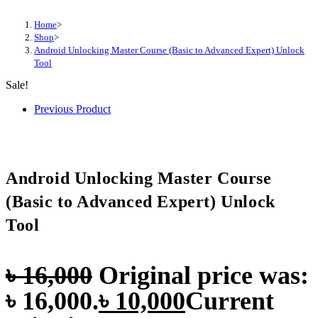
Home
>
Shop
>
Android Unlocking Master Course (Basic to Advanced Expert) Unlock
Tool
Sale!
Previous Product
Android Unlocking Master Course
(Basic to Advanced Expert) Unlock
Tool
৳
16,000
Original price was:
৳ 16,000.
৳
10,000
Current