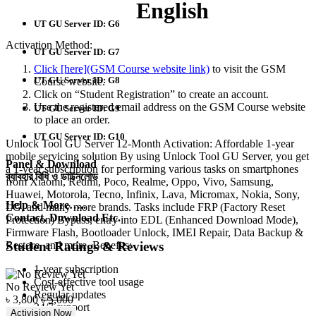
English
UT GU Server ID: G6
Activation Method:
UT GU Server ID: G7
Click [here](GSM Course website link)
to visit the GSM
UT GU Server ID: G8
Course website.
Click on “Student Registration” to create an account.
Use the registered email address on the GSM Course website
UT GU Server ID: G9
to place an order.
UT GU Server ID: G10
Unlock Tool GU Server 12-Month Activation: Affordable 1-year
mobile servicing solution By using Unlock Tool GU Server, you get
Panel & Download
a 1-year subscription for performing various tasks on smartphones
ব্যাবহার বিধি ও ডাউনলোড
from Xiaomi, Redmi, Poco, Realme, Oppo, Vivo, Samsung,
Huawei, Motorola, Tecno, Infinix, Lava, Micromax, Nokia, Sony,
Help & More…..
LG, and many more brands. Tasks include FRP (Factory Reset
Contact, Download Etc.
Protection) Bypass, entry into EDL (Enhanced Download Mode),
Firmware Flash, Bootloader Unlock, IMEI Repair, Data Backup &
Student Ratings & Reviews
Restore, and more. Benefits:
1-year subscription
Cost-effective tool usage
No Review Yet
Regular updates
৳
3,800
৳
5,000
24/7 support
Activision Now