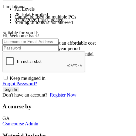
Limitations:
All Levels
28 Total Enrolled
Cannot be used on multiple PCs
03/08/2026 Last Updated
Sharing of tools is not allowed
Suitable for you if:
Hi, Welcome back!
You want to use tools at an affordable cost
You need tools for a 1-year period
Regular updates and support are essential
Keep me signed in
Forgot Password?
Sign In
Don't have an account?
Register Now
A course by
GA
Gsmcourse Admin
Material Includes