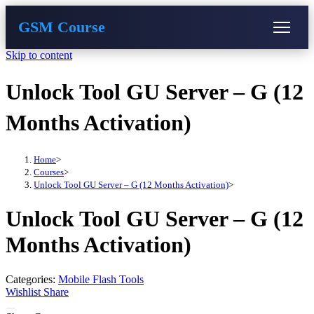
GSM Course
Skip to content
COURSE
GU SERVER
STUDENT REGISTRATION
Unlock Tool GU Server – G (12
Instructor Registration
Months Activation)
Home
>
Courses
>
Unlock Tool GU Server – G (12 Months Activation)
>
Unlock Tool GU Server – G (12
Months Activation)
Categories:
Mobile Flash Tools
Wishlist
Share