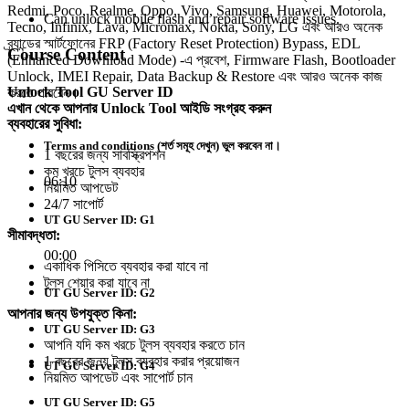
Redmi, Poco, Realme, Oppo, Vivo, Samsung, Huawei, Motorola,
Can unlock mobile flash and repair software issues.
Tecno, Infinix, Lava, Micromax, Nokia, Sony, LG এবং আরও অনেক
ব্র্যান্ডের স্মার্টফোনের FRP (Factory Reset Protection) Bypass, EDL
Course Content
(Enhanced Download Mode) -এ প্রবেশ, Firmware Flash, Bootloader
Unlock, IMEI Repair, Data Backup & Restore এবং আরও অনেক কাজ
Unlock Tool GU Server ID
করতে পারবেন।
এখান থেকে আপনার Unlock Tool আইডি সংগ্রহ করুন
ব্যবহারের সুবিধা:
Terms and conditions (শর্ত সমূহ দেখুন) ভুল করবেন না।
1 বছরের জন্য সাবস্ক্রিপশন
কম খরচে টুলস ব্যবহার
06:10
নিয়মিত আপডেট
24/7 সাপোর্ট
UT GU Server ID: G1
সীমাবদ্ধতা:
00:00
একাধিক পিসিতে ব্যবহার করা যাবে না
টুলস শেয়ার করা যাবে না
UT GU Server ID: G2
আপনার জন্য উপযুক্ত কিনা:
UT GU Server ID: G3
আপনি যদি কম খরচে টুলস ব্যবহার করতে চান
1 বছরের জন্য টুলস ব্যবহার করার প্রয়োজন
UT GU Server ID: G4
নিয়মিত আপডেট এবং সাপোর্ট চান
UT GU Server ID: G5