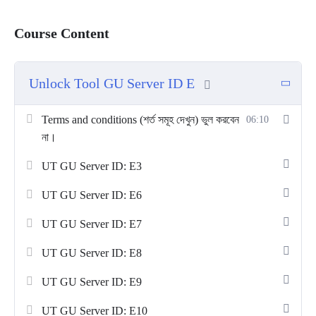
সমাধান
Course Content
Unlock Tool GU Server
ব্যবহার করে আপনি 1 বছরের জন্য Xiaomi,
Redmi, Poco, Realme, Oppo, Vivo, Samsung, Huawei,
Unlock Tool GU Server ID E
Motorola, Tecno, Infinix, Lava, Micromax, Nokia, Sony, LG
এবং আরও অনেক ব্র্যান্ডের স্মার্টফোনের FRP (Factory Reset Protection)
Terms and conditions (শর্ত সমূহ দেখুন) ভুল করবেন
06:10
Bypass, EDL (Enhanced Download Mode) -এ প্রবেশ, Firmware
না।
Flash, Bootloader Unlock, IMEI Repair, Data Backup &
Restore এবং আরও অনেক কাজ করতে পারবেন।
UT GU Server ID: E3
ব্যবহারের সুবিধা:
UT GU Server ID: E6
1 বছরের জন্য সাবস্ক্রিপশন
UT GU Server ID: E7
কম খরচে টুলস ব্যবহার
UT GU Server ID: E8
নিয়মিত আপডেট
24/7 সাপোর্ট
UT GU Server ID: E9
সীমাবদ্ধতা:
UT GU Server ID: E10