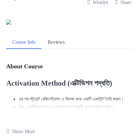
Wishlist
Share
Course Info
Reviews
About Course
Activation Method (এক্টিভিশন পদ্ধতি)
এর পর স্টুডেন্ট রেজিস্ট্রেশন এ ক্লিক করে একটি একাউন্ট তৈরি করুন।
নিচে একটিভেশন নাও এ ক্লিক করে পরবর্তী ধাপ অনুসরণ করুন।
Unlock Tool GU Server 12-Month
Show More
Activation: কম খরচে 1 বছরের মোবাইল সার্ভিসিং