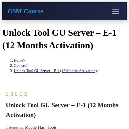
GSM Course
COURSE
GU SERVER
STUDENT REGISTRATION
Skip
Unlock Tool GU Server – E-1
to
content
Instructor Registration
(12 Months Activation)
Home
>
Courses
>
Unlock Tool GU Server – E-1 (12 Months Activation)
>
Unlock Tool GU Server – E-1 (12 Months
Activation)
Categories:
Mobile Flash Tools