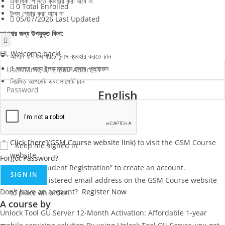
একাধিক পিসিতে ব্যবহার করা যাবে না
0 Total Enrolled
টুলস শেয়ার করা যাবে না
05/07/2026 Last Updated
আপনার জন্য উপযুক্ত কিনা:
Hi, Welcome back!
আপনি যদি কম খরচে টুলস ব্যবহার করতে চান
1 বছরের জন্য টুলস ব্যবহার করার প্রয়োজন
নিয়মিত আপডেট এবং সাপোর্ট চান
English
Activation Method:
Click [here](GSM Course website link)
to visit the GSM Course
Keep me signed in
website.
Forgot Password?
Click on “Student Registration” to create an account.
SIGN IN
Use the registered email address on the GSM Course website
Don't have an account?
Register Now
to place an order.
A course by
Unlock Tool GU Server 12-Month Activation: Affordable 1-year