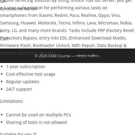
mobile servicing solution By using Unlock Tool GU Server, you get
GA
a 1-year subscription for performing various tasks on
Gsmcourse Admin
smartphones from Xiaomi, Redmi, Poco, Realme, Oppo, Vivo,
Samsung, Huawei, Motorola, Tecno, Infinix, Lava, Micromax, Nokia,
Sony, LG, and many more brands. Tasks include FRP (Factory Reset
×
Protection) Bypass, entry into EDL (Enhanced Download Mode),
Cart
Firmware Flash, Bootloader Unlock, IMEI Repair, Data Backup &
Restore, and more. Benefits:
© 2026 GSM Course — সর্বস্বত্ব সংরক্ষিত।
1-year subscription
Cost-effective tool usage
Regular updates
24/7 support
Limitations:
Cannot be used on multiple PCs
Sharing of tools is not allowed
Suitable for you if: