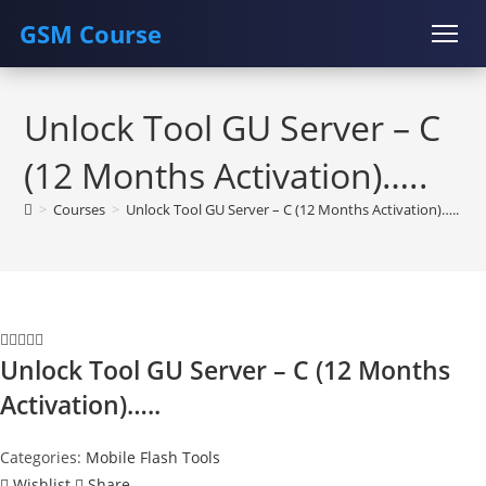
GSM Course
Skip
COURSE
GU SERVER
STUDENT REGISTRATION
to
Unlock Tool GU Server – C
content
Instructor Registration
(12 Months Activation)…..
>
Courses
>
Unlock Tool GU Server – C (12 Months Activation)…..
>
Unlock Tool GU Server – C (12 Months
Activation)…..
Categories:
Mobile Flash Tools
Wishlist
Share