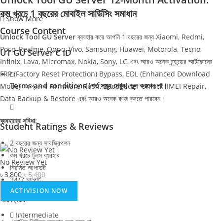
কম খরচে 1 বছরের মোবাইল সার্ভিসিং সমাধান
Show More
Course Content
Unlock Tool GU Server
ব্যবহার করে আপনি 1 বছরের জন্য Xiaomi, Redmi,
Poco, Realme, Oppo, Vivo, Samsung, Huawei, Motorola, Tecno,
UT GU Server C ID
Infinix, Lava, Micromax, Nokia, Sony, LG এবং আরও অনেক ব্র্যান্ডের স্মার্টফোনের
FRP (Factory Reset Protection) Bypass, EDL (Enhanced Download
Terms and conditions (শর্ত সমূহ দেখুন) ভুল করবেন না।
Mode) -এ প্রবেশ, Firmware Flash, Bootloader Unlock, IMEI Repair,
Data Backup & Restore এবং আরও অনেক কাজ করতে পারবেন।
ব্যবহারের সুবিধা:
Student Ratings & Reviews
2 বছরের জন্য সাবস্ক্রিপশন
কম খরচে টুলস ব্যবহার
No Review Yet
নিয়মিত আপডেট
৳
3,800
৳
5,400
24/7 সাপোর্ট
ACTIVISION NOW
সীমাবদ্ধতা:
Intermediate