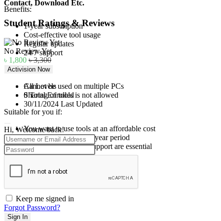
Contact, Download Etc.
Benefits:
Student Ratings & Reviews
1-year subscription
Cost-effective tool usage
Regular updates
No Review Yet
24/7 support
৳
1,800
৳
3,300
Limitations:
Activision Now
All Levels
Cannot be used on multiple PCs
0 Total Enrolled
Sharing of tools is not allowed
30/11/2024 Last Updated
Suitable for you if:
You want to use tools at an affordable cost
Hi, Welcome back!
You need tools for a 1-year period
Regular updates and support are essential
Keep me signed in
Forgot Password?
Sign In