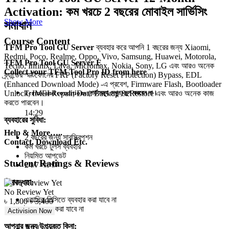
Activation: কম খরচে 2 বছরের মোবাইল সার্ভিসিং
Show More
সমাধান
Course Content
TFM Pro Tool GU Server
ব্যবহার করে আপনি 1 বছরের জন্য Xiaomi,
Redmi, Poco, Realme, Oppo, Vivo, Samsung, Huawei, Motorola,
TFM Pro Tool GU Server E
Tecno, Infinix, Lava, Micromax, Nokia, Sony, LG এবং আরও অনেক
Collect your TFM Tool Pro ID from here
ব্র্যান্ডের স্মার্টফোনের FRP (Factory Reset Protection) Bypass, EDL
(Enhanced Download Mode) -এ প্রবেশ, Firmware Flash, Bootloader
Terms and conditions (শর্ত সমূহ দেখুন) ভুল করবেন না।
Unlock, IMEI Repair, Data Backup & Restore এবং আরও অনেক কাজ
করতে পারবেন।
14:29
ব্যবহারের সুবিধা:
Help & More…..
2 বছরের জন্য সাবস্ক্রিপশন
Contact, Download Etc.
কম খরচে টুলস ব্যবহার
নিয়মিত আপডেট
Student Ratings & Reviews
24/7 সাপোর্ট
সীমাবদ্ধতা:
No Review Yet
একাধিক পিসিতে ব্যবহার করা যাবে না
৳
1,800
৳
3,400
টুলস শেয়ার করা যাবে না
Activision Now
আপনার জন্য উপযুক্ত কিনা:
All Levels