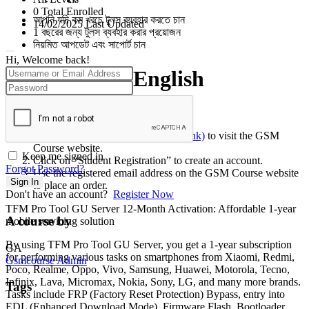
0 Total Enrolled
আপনি যদি কম খরচে টুলস ব্যবহার করতে চান
14/02/2025 Last Updated
1 বছরের জন্য টুলস ব্যবহার করার প্রয়োজন
নিয়মিত আপডেট এবং সাপোর্ট চান
Hi, Welcome back!
English
Activation Method:
Click [here](GSM Course website link)
to visit the GSM
Course website.
Keep me signed in
Click on “Student Registration” to create an account.
Forgot Password?
Use the registered email address on the GSM Course website
Sign In
to place an order.
Don't have an account?
Register Now
TFM Pro Tool GU Server 12-Month Activation: Affordable 1-year
A course by
mobile servicing solution
By using TFM Pro Tool GU Server, you get a 1-year subscription
GA
for performing various tasks on smartphones from Xiaomi, Redmi,
Gsmcourse Admin
Poco, Realme, Oppo, Vivo, Samsung, Huawei, Motorola, Tecno,
Infinix, Lava, Micromax, Nokia, Sony, LG, and many more brands.
Tags
Tasks include FRP (Factory Reset Protection) Bypass, entry into
EDL (Enhanced Download Mode), Firmware Flash, Bootloader