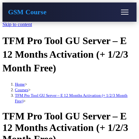
GSM Course
Skip to content
COURSE
GU SERVER
STUDENT REGISTRATION
TFM Pro Tool GU Server – E
Instructor Registration
12 Months Activation (+ 1/2/3
Month Free)
Home
>
Courses
>
TFM Pro Tool GU Server – E 12 Months Activation (+ 1/2/3 Month
Free)
>
TFM Pro Tool GU Server – E
12 Months Activation (+ 1/2/3