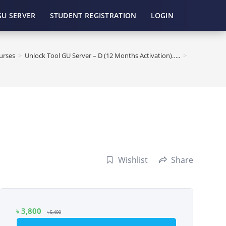
GU SERVER
STUDENT REGISTRATION
LOGIN
urses
>
Unlock Tool GU Server – D (12 Months Activation)…..
>
Wishlist
Share
৳
3,800
৳
5,400