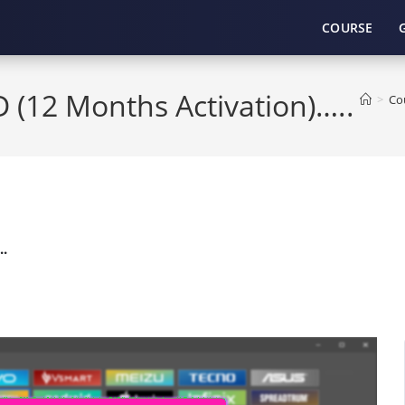
COURSE
D (12 Months Activation)…..
>
Co
.