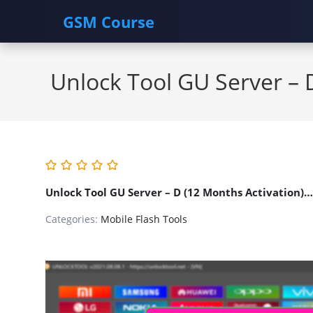
GSM Course
Skip
to
Unlock Tool GU Server – 
content
Unlock Tool GU Server – D (12 Months Activation)….
Categories:
Mobile Flash Tools