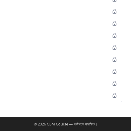
nglish
rder.
olution By using Unlock Tool GU Server, you get a 1-year subscription for performing
sung, Huawei, Motorola, Tecno, Infinix, Lava, Micromax, Nokia, Sony, LG, and many
EDL (Enhanced Download Mode), Firmware Flash, Bootloader Unlock, IMEI Repair, Data
© 2026 GSM Course — সর্বস্বত্ব সংরক্ষিত।