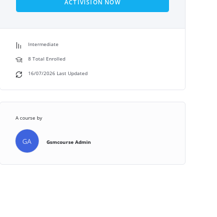
ACTIVISION NOW
Intermediate
8 Total Enrolled
16/07/2026 Last Updated
A course by
GA
Gsmcourse Admin