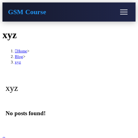
GSM Course
COURSE
GU SERVER
STUDENT REGISTRATION
Skip
xyz
to
content
Instructor Registration
Home
>
Blog
>
xyz
xyz
No posts found!