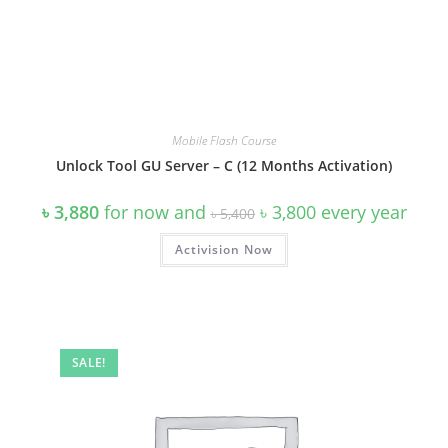
Mobile Flash Course
Unlock Tool GU Server – C (12 Months Activation)
Original
Current
৳
3,880
for now and
৳
3,800
every
year
৳
5,400
price
price
was:
is:
Activision Now
৳ 5,400.
৳ 3,800.
SALE!