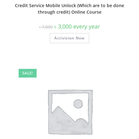
Credit Service Mobile Unlock (Which are to be done
through credit) Online Course
Original
Current
৳
3,000
every
year
৳
7,000
price
price
was:
is:
৳ 7,000.
Activision Now
৳ 3,000.
SALE!