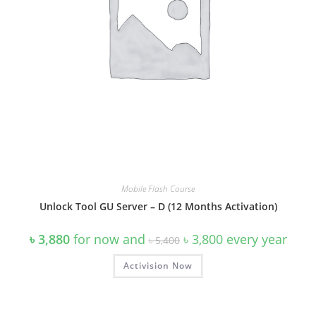
Mobile Flash Course
Unlock Tool GU Server – D (12 Months Activation)
Original
Current
৳
3,880
for now and
৳
3,800
every
year
৳
5,400
price
price
was:
is:
Activision Now
৳ 5,400.
৳ 3,800.