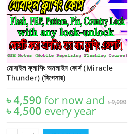
মোবাইল ফ্লাশিং অনলাইন কোর্স (Miracle
Thunder) (বিগেনার)
৳
4,590
for now and
৳
9,000
৳
4,500
every
year
Original
Current
price
price
was:
is:
৳ 9,000.
৳ 4,500.
মোবাইল
-
+