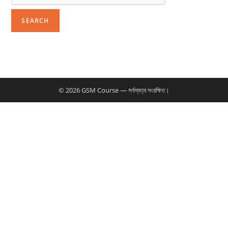
© 2026 GSM Course — সর্বস্বত্ব সংরক্ষিত।