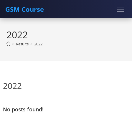
GSM Course
Skip
COURSE
GU SERVER
STUDENT REGISTRATION
to
2022
content
Instructor Registration
>
Results
>
2022
2022
No posts found!