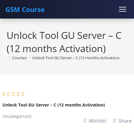
GSM Course
Skip
COURSE
GU SERVER
STUDENT REGISTRATION
to
Unlock Tool GU Server – C
content
Instructor Registration
(12 months Activation)
>
Courses
>
Unlock Tool GU Server – C (12 months Activation)
>
Unlock Tool GU Server – C (12 months Activation)
Uncategorized
Wishlist
Share