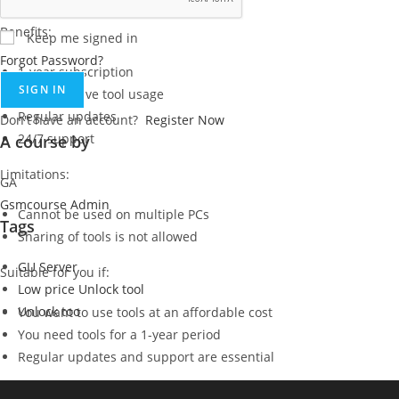
Benefits:
Keep me signed in
Forgot Password?
1-year subscription
SIGN IN
Cost-effective tool usage
Regular updates
Don't have an account?
Register Now
24/7 support
A course by
Limitations:
GA
Gsmcourse Admin
Cannot be used on multiple PCs
Tags
Sharing of tools is not allowed
GU Server
Suitable for you if:
Low price Unlock tool
Unlock too
You want to use tools at an affordable cost
You need tools for a 1-year period
Regular updates and support are essential