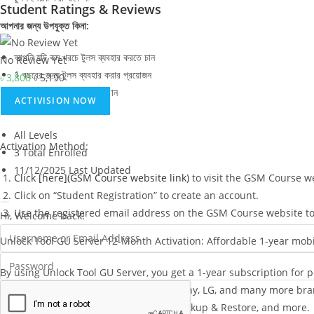
Student Ratings & Reviews
আপনার জন্য উপযুক্ত কিনা:
আপনি যদি কম খরচে টুলস ব্যবহার করতে চান
No Review Yet
1 বছরের জন্য টুলস ব্যবহার করার প্রয়োজন
৳
3,800
৳
5,190
নিয়মিত আপডেট এবং সাপোর্ট চান
ACTIVISION NOW
All Levels
Activation Method:
3 Total Enrolled
11/12/2025 Last Updated
Click [here](GSM Course website link)
to visit the GSM Course w
Click on “Student Registration” to create an account.
Use the registered email address on the GSM Course website to
Hi, Welcome back!
Unlock Tool GU Server 12-Month Activation: Affordable 1-year mobi
By using Unlock Tool GU Server, you get a 1-year subscription for
Tecno, Infinix, Lava, Micromax, Nokia, Sony, LG, and many more br
Bootloader Unlock, IMEI Repair, Data Backup & Restore, and more.