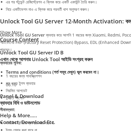
এর পর স্টুডেন্ট রেজিস্ট্রেশন এ ক্লিক করে একটি একাউন্ট তৈরি করুন।
নিচে একটিভেশন নাও এ ক্লিক করে পরবর্তী ধাপ অনুসরণ করুন।
Unlock Tool GU Server 12-Month Activation: কম খরচে 1
Show More
Unlock Tool GU Server
ব্যবহার করে আপনি 1 বছরের জন্য Xiaomi, Redmi, Po
Course Content
স্মার্টফোনের FRP (Factory Reset Protection) Bypass, EDL (Enhanced Do
পারবেন।
Unlock Tool GU Server ID B
এখান থেকে আপনার Unlock Tool আইডি সংগ্রহ করুন
ব্যবহারের সুবিধা:
Terms and conditions (শর্ত সমূহ দেখুন) ভুল করবেন না।
1 বছরের জন্য সাবস্ক্রিপশন
কম খরচে টুলস ব্যবহার
06:10
নিয়মিত আপডেট
Panel & Download
24/7 সাপোর্ট
ব্যাবহার বিধি ও ডাউনলোড
সীমাবদ্ধতা:
Help & More…..
Contact, Download Etc.
একাধিক পিসিতে ব্যবহার করা যাবে না
টুলস শেয়ার করা যাবে না