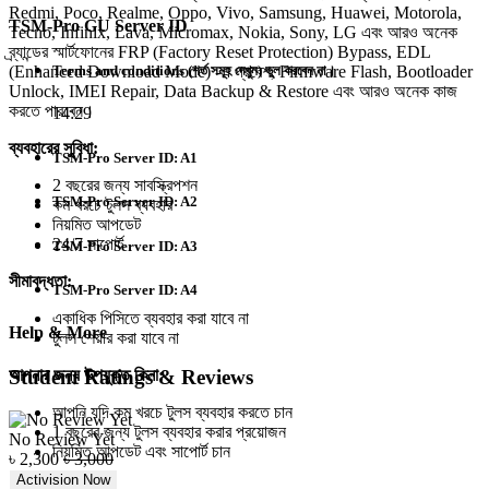
Redmi, Poco, Realme, Oppo, Vivo, Samsung, Huawei, Motorola,
TSM-Pro GU Server ID
Tecno, Infinix, Lava, Micromax, Nokia, Sony, LG এবং আরও অনেক
ব্র্যান্ডের স্মার্টফোনের FRP (Factory Reset Protection) Bypass, EDL
Terms and conditions (শর্ত সমূহ দেখুন) ভুল করবেন না।
(Enhanced Download Mode) -এ প্রবেশ, Firmware Flash, Bootloader
Unlock, IMEI Repair, Data Backup & Restore এবং আরও অনেক কাজ
করতে পারবেন।
14:29
ব্যবহারের সুবিধা:
TSM-Pro Server ID: A1
2 বছরের জন্য সাবস্ক্রিপশন
TSM-Pro Server ID: A2
কম খরচে টুলস ব্যবহার
নিয়মিত আপডেট
24/7 সাপোর্ট
TSM-Pro Server ID: A3
সীমাবদ্ধতা:
TSM-Pro Server ID: A4
একাধিক পিসিতে ব্যবহার করা যাবে না
Help & More
টুলস শেয়ার করা যাবে না
Student Ratings & Reviews
আপনার জন্য উপযুক্ত কিনা:
আপনি যদি কম খরচে টুলস ব্যবহার করতে চান
1 বছরের জন্য টুলস ব্যবহার করার প্রয়োজন
No Review Yet
নিয়মিত আপডেট এবং সাপোর্ট চান
৳
2,300
৳
3,000
Activision Now