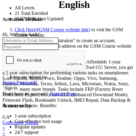
English
All Levels
21 Total Enrolled
01/07/2026 Last Updated
Activation Method:
Click [here](GSM Course website link)
to visit the GSM
Hi, Welcome back!
Course website.
Click on “Student Registration” to create an account.
Use the registered email address on the GSM Course website
to place an order.
TSM-Pro GU Server 12-Month Activation: Affordable 1-year
mobile servicing solution By using Unlock Tool GU Server, you get
a 1-year subscription for performing various tasks on smartphones
Keep me signed in
from Xiaomi, Redmi, Poco, Realme, Oppo, Vivo, Samsung,
Forgot Password?
Huawei, Motorola, Tecno, Infinix, Lava, Micromax, Nokia, Sony,
Sign In
LG, and many more brands. Tasks include FRP (Factory Reset
Don't have an account?
Register Now
Protection) Bypass, entry into EDL (Enhanced Download Mode),
Firmware Flash, Bootloader Unlock, IMEI Repair, Data Backup &
A course by
Restore, and more. Benefits:
1-year subscription
GA
Cost-effective tool usage
Gsmcourse Admin
Regular updates
×
24/7 support
×