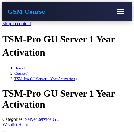
GSM Course
Skip to content
COURSE
GU SERVER
STUDENT REGISTRATION
TSM-Pro GU Server 1 Year
Instructor Registration
Activation
Home
>
Courses
>
TSM-Pro GU Server 1 Year Activation
>
TSM-Pro GU Server 1 Year
Activation
Categories:
Server service GU
Wishlist
Share