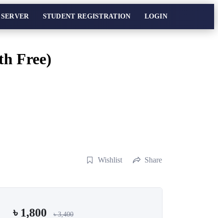
 SERVER
STUDENT REGISTRATION
LOGIN
th Free)
Wishlist
Share
৳
1,800
৳
3,400