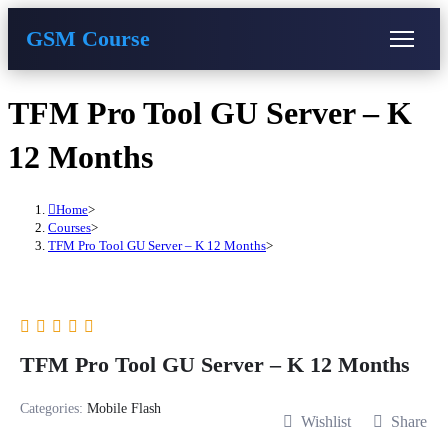
GSM Course
COURSE
GU SERVER
STUDENT REGISTRATION
Skip
TFM Pro Tool GU Server – K
to
content
Instructor Registration
12 Months
Home
>
Courses
>
TFM Pro Tool GU Server – K 12 Months
>
TFM Pro Tool GU Server – K 12 Months
Categories:
Mobile Flash
Wishlist
Share