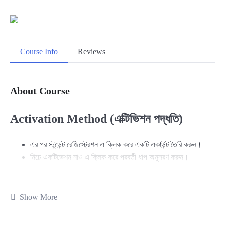
Course Info
Reviews
About Course
Activation Method (এক্টিভিশন পদ্ধতি)
এর পর স্টুডেন্ট রেজিস্ট্রেশন এ ক্লিক করে একটি একাউন্ট তৈরি করুন।
নিচে একটিভেশন নাও এ ক্লিক করে পরবর্তী ধাপ অনুসরণ করুন।
TFM Pro Tool GU Server 12-Month
Show More
Activation: কম খরচে 1 বছরের মোবাইল সার্ভিসিং
সমাধান