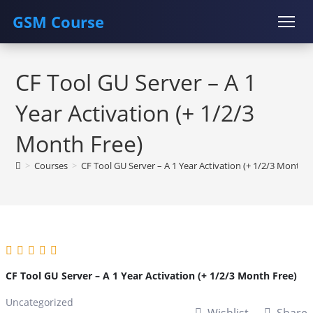
GSM Course
Skip
COURSE
GU SERVER
STUDENT REGISTRATION
to
CF Tool GU Server – A 1
content
Instructor Registration
Year Activation (+ 1/2/3
Month Free)
>
Courses
>
CF Tool GU Server – A 1 Year Activation (+ 1/2/3 Month F
CF Tool GU Server – A 1 Year Activation (+ 1/2/3 Month Free)
Uncategorized