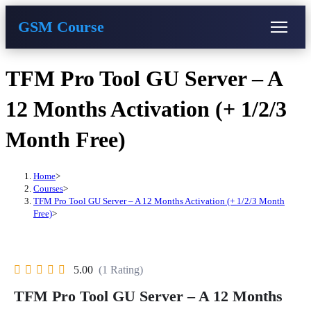
GSM Course
COURSE
GU SERVER
STUDENT REGISTRATION
Skip
TFM Pro Tool GU Server – A
to
content
Instructor Registration
12 Months Activation (+ 1/2/3
Month Free)
Home
>
Courses
>
TFM Pro Tool GU Server – A 12 Months Activation (+ 1/2/3 Month
Free)
>
5.00
(1 Rating)
TFM Pro Tool GU Server – A 12 Months