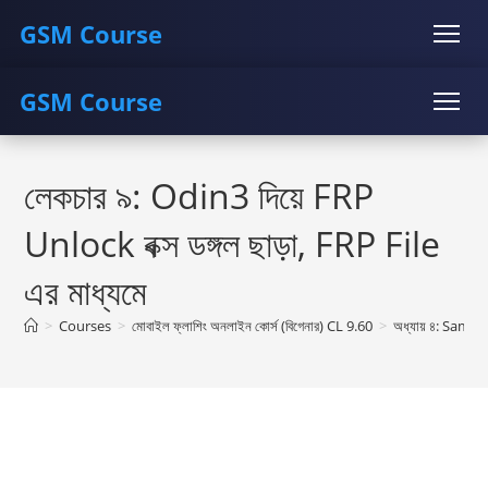
GSM Course
GSM Course
COURSE
GU SERVER
STUDENT REGISTRATION
Skip
Instructor Registration
COURSE
GU SERVER
STUDENT REGISTRATION
to
লেকচার ৯: Odin3 দিয়ে FRP
content
Instructor Registration
Unlock বক্স ডঙ্গল ছাড়া, FRP File
এর মাধ্যমে
>
Courses
>
মোবাইল ফ্লাশিং অনলাইন কোর্স (বিগেনার) CL 9.60
>
অধ্যায় ৪: Samsu